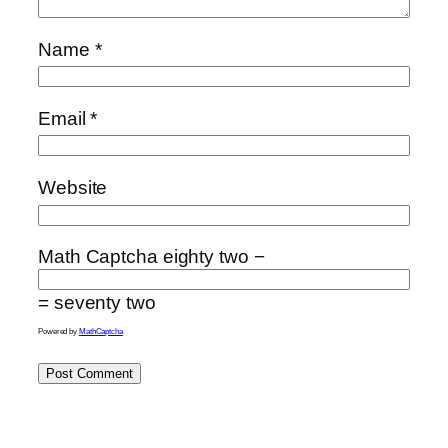
Name
*
Email
*
Website
Math Captcha
eighty two −
= seventy two
Powered by
MathCaptcha