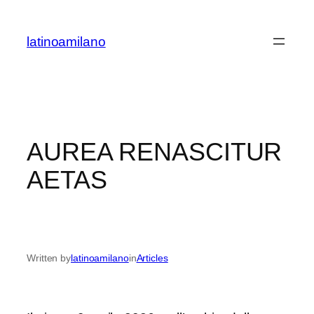
Skip
to
latinoamilano
content
AUREA RENASCITUR
AETAS
Written by
latinoamilano
in
Articles