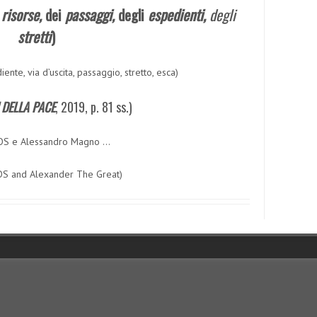
risorse,
dei
passaggi,
degli
espedienti,
deg
li
stretti
)
ente, via d’uscita, passaggio, stretto, esca)
I DELLA PACE
, 2019, p. 81 ss.)
OS e Alessandro Magno …
OS and Alexander The Great)