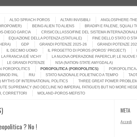
ALSO SPRACH POROS
ALTARI INVISIBILI
ANGLOSPHERE-THE
THROPOWER)
BEING ALIEN TO ALIENS
BRADIPI E FALENE, SQUALI 
S-DIEGO GARCIA
CRISI/COLLASSO/FINE DEL SISTEMA INTERNAZIONAL
EQUAZIONE DELLA POTENZA (STATUALE)
FINE DELLO STATO O ST
HERA)
GDP
GRANDI POTENZE 2025-26
GRANDI POTENZE 202
IL DECIMO UOMO
IL PROGETTO DI POROS (POROS’ PROJECT)
LA FRANCIA E/È VICHY
LA NUOVA OPERAZIONE PAPERCLIP, LE NUOVE 
LE GRANDI POTENZE
NSA (NATION-STATE AMYGDALA)
IN POROPOLITICS
POROPOLITICA (POROPOLITICS)
POROPOLITICA 
INOD PAL
RIU
STATO NAZIONALE POLIETNICO A TEMPO
TAOT
) MYTHS OF INTERNATIONAL POLITICS
THREE GREAT POWER PROBLE
UTE SUPREMACY (NO DECLINE NO IMPERIAL FATIGUE!!) BUT NO MORE HEG
I, CORRETTORI
WOLAND-POROS-MEFISTO
S)
META
Accedi
eopolitica ? No !