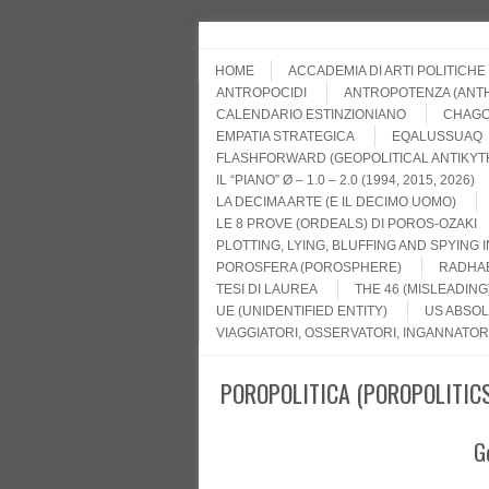
Skip to content
Menu
HOME
ACCADEMIA DI ARTI POLITICHE
ANTROPOCIDI
ANTROPOTENZA (AN
CALENDARIO ESTINZIONIANO
CHAGO
EMPATIA STRATEGICA
EQALUSSUAQ
FLASHFORWARD (GEOPOLITICAL ANTIKYT
IL “PIANO” Ø – 1.0 – 2.0 (1994, 2015, 2026)
LA DECIMA ARTE (E IL DECIMO UOMO)
LE 8 PROVE (ORDEALS) DI POROS-OZAKI
PLOTTING, LYING, BLUFFING AND SPYING 
POROSFERA (POROSPHERE)
RADHAB
TESI DI LAUREA
THE 46 (MISLEADING
UE (UNIDENTIFIED ENTITY)
US ABSOL
VIAGGIATORI, OSSERVATORI, INGANNATOR
POROPOLITICA (POROPOLITIC
G