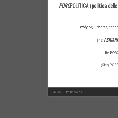
PORO
POLITICA (
politica delle
(
πóρος
= risorsa, espedi
(ne
I SICAR
Re POR
(King POR
© 2026
Luca Bellocchio