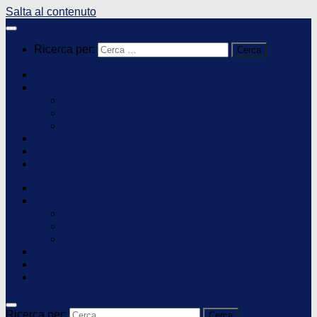
Salta al contenuto
Ricerca per:
Homepage
PLS Scuola
Per gli studenti
Per i docenti
Attività PNRR
PLS Università
Liceo Matematico
Contatti
Homepage
PLS Scuola
Per gli studenti
Per i docenti
Attività PNRR
PLS Università
Liceo Matematico
Contatti
Ricerca per: