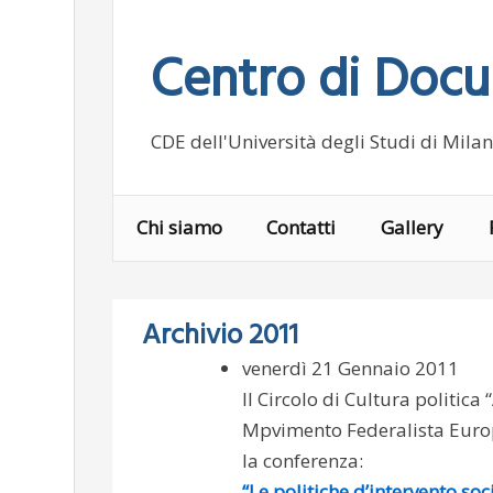
Skip
to
Centro di Doc
content
CDE dell'Università degli Studi di Mila
Chi siamo
Contatti
Gallery
Archivio 2011
venerdì 21 Gennaio 2011
Il Circolo di Cultura politica 
Mpvimento Federalista Europe
la conferenza:
“Le politiche d’intervento so