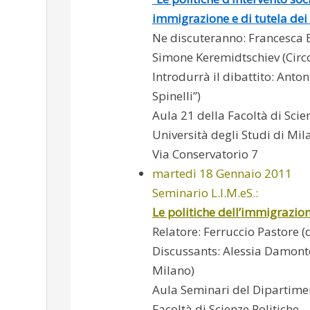
immigrazione e di tutela dei d
Ne discuteranno: Francesca 
Simone Keremidtschiev (Circol
Introdurrà il dibattito: Anton
Spinelli”)
Aula 21 della Facoltà di Scie
Università degli Studi di Mil
Via Conservatorio 7
martedì 18 Gennaio 2011
Seminario L.I.M.eS.:
Le politiche dell’immigrazion
Relatore: Ferruccio Pastore (d
Discussants: Alessia Damonte
Milano)
Aula Seminari del Dipartiment
Facoltà di Scienze Politiche