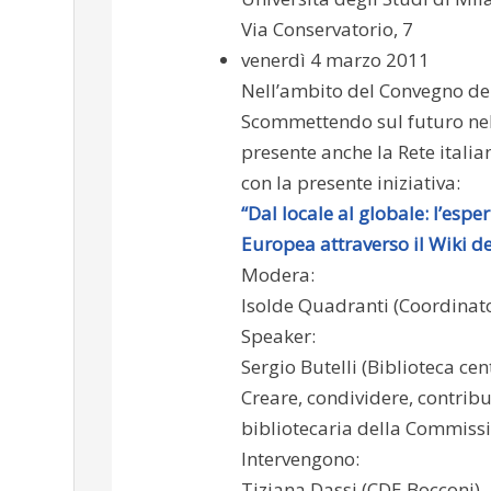
Via Conservatorio, 7
venerdì 4 marzo 2011
Nell’ambito del Convegno dei b
Scommettendo sul futuro nel 
presente anche la Rete itali
con la presente iniziativa:
“Dal locale al globale: l’esp
Europea attraverso il Wiki de
Modera:
Isolde Quadranti (Coordinato
Speaker:
Sergio Butelli (Biblioteca ce
Creare, condividere, contribui
bibliotecaria della Commiss
Intervengono:
Tiziana Dassi (CDE Bocconi),