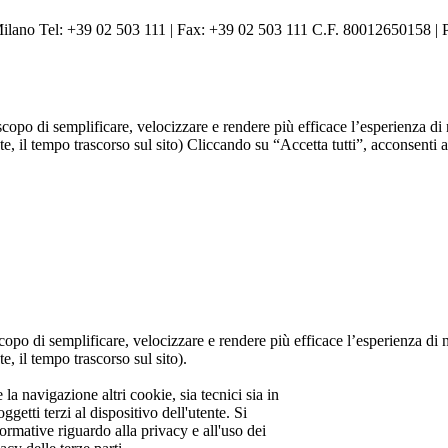
 Milano Tel: +39 02 503 111 | Fax: +39 02 503 111 C.F. 80012650158 |
allo scopo di semplificare, velocizzare e rendere più efficace l’esperienza 
itate, il tempo trascorso sul sito) Cliccando su “Accetta tutti”, acconsenti
llo scopo di semplificare, velocizzare e rendere più efficace l’esperienza 
te, il tempo trascorso sul sito).
e la navigazione altri cookie, sia tecnici sia in
ggetti terzi al dispositivo dell'utente. Si
nformative riguardo alla privacy e all'uso dei