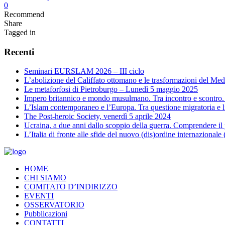
0
Recommend
Share
Tagged in
Recenti
Seminari EURSLAM 2026 – III ciclo
L’abolizione del Califfato ottomano e le trasformazioni del 
Le metaforfosi di Pietroburgo – Lunedì 5 maggio 2025
Impero britannico e mondo musulmano. Tra incontro e scontro
L’Islam contemporaneo e l’Europa. Tra questione migratoria e l
The Post-heroic Society, venerdì 5 aprile 2024
Ucraina, a due anni dallo scoppio della guerra. Comprendere il 
L’Italia di fronte alle sfide del nuovo (dis)ordine internaziona
HOME
CHI SIAMO
COMITATO D’INDIRIZZO
EVENTI
OSSERVATORIO
Pubblicazioni
CONTATTI