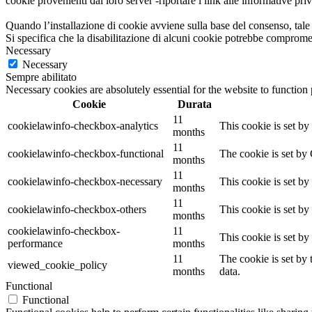
cookie provenienti dai loro server -riportare i link alle informative priv
Quando l’installazione di cookie avviene sulla base del consenso, tale 
Si specifica che la disabilitazione di alcuni cookie potrebbe comprome
Necessary
Necessary
Sempre abilitato
Necessary cookies are absolutely essential for the website to function
Cookie
Durata
11
cookielawinfo-checkbox-analytics
This cookie is set b
months
11
cookielawinfo-checkbox-functional
The cookie is set by
months
11
cookielawinfo-checkbox-necessary
This cookie is set b
months
11
cookielawinfo-checkbox-others
This cookie is set b
months
cookielawinfo-checkbox-
11
This cookie is set b
performance
months
11
The cookie is set by
viewed_cookie_policy
months
data.
Functional
Functional