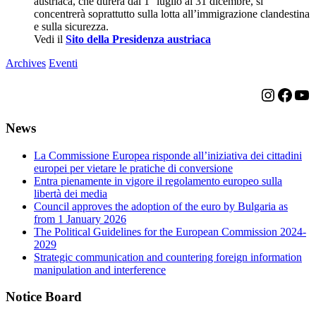
austriaca, che durerà dal 1° luglio al 31 dicembre, si
concentrerà soprattutto sulla lotta all’immigrazione clandestina
e sulla sicurezza.
Vedi il
Sito della Presidenza austriaca
Archives
Eventi
Instagr
Face
Yo
News
La Commissione Europea risponde all’iniziativa dei cittadini
europei per vietare le pratiche di conversione
Entra pienamente in vigore il regolamento europeo sulla
libertà dei media
Council approves the adoption of the euro by Bulgaria as
from 1 January 2026
The Political Guidelines for the European Commission 2024-
2029
Strategic communication and countering foreign information
manipulation and interference
Notice Board