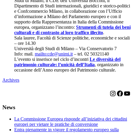
Studi di Milano, il CDE dell’Università Bocconi, il
Dipartimento di Studi internazionali, giuridici e storico-politici
e Confcommercio Milano, in collaborazione con l’Ufficio
d’informazione a Milano del Parlamento europeo e con il
supporto della Rappresentanza in Italia della Commissione
europea, organizzano l’incontro:
Strumenti di tutela dei beni
culturali e di contrasto al loro traffico illecito
.
Sala lauree, Facoltà di Scienze politiche, economiche e sociali
– ore 14.30
Università degli Studi di Milano – Via Conservatorio 7
Info: mail.
mailto:cde@unimi.it
– tel. 02 50321140
L’evento si inserisce nel ciclo d’incontri
Le diversità del
patrimonio culturale: l’unicità dell’Italia
, organizzato in
occasione dell’Anno europeo del Patrimonio culturale.
Archives
Instagr
Face
Yo
News
La Commissione Europea risponde all’iniziativa dei cittadini
europei per vietare le pratiche di conversione
Entra pienamente in vigore il regolamento europeo sulla