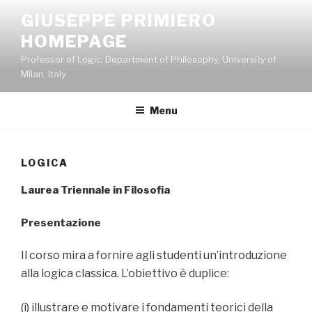
Skip
GIUSEPPE PRIMIERO
to
HOMEPAGE
content
Professor of Logic, Department of Philosophy, University of
Milan, Italy
Menu
LOGICA
Laurea Triennale in Filosofia
Presentazione
Il corso mira a fornire agli studenti un’introduzione
alla logica classica. L’obiettivo è duplice:
(i) illustrare e motivare i fondamenti teorici della