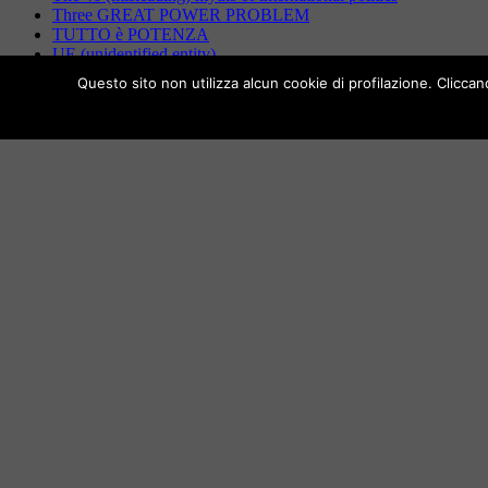
Three GREAT POWER PROBLEM
TUTTO è POTENZA
UE (unidentified entity)
US Absolute Supremacy (no decline no imperial fatigue!!) bu
Questo sito non utilizza alcun cookie di profilazione. Clicca
Viaggiatori, Osservatori, Ingannatori, Correttori
WOLAND-POROS-MEFISTO
TUTTO è POTENZA
🔍