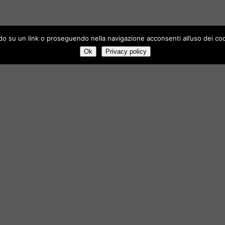
t no more Hegemony !
ndo su un link o proseguendo nella navigazione acconsenti all’uso dei cook
Ok
Privacy policy