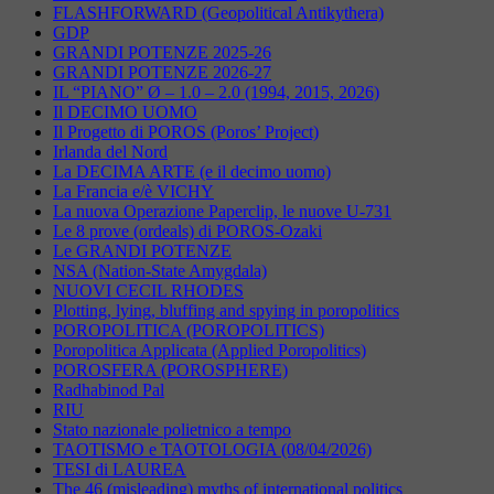
FLASHFORWARD (Geopolitical Antikythera)
GDP
GRANDI POTENZE 2025-26
GRANDI POTENZE 2026-27
IL “PIANO” Ø – 1.0 – 2.0 (1994, 2015, 2026)
Il DECIMO UOMO
Il Progetto di POROS (Poros’ Project)
Irlanda del Nord
La DECIMA ARTE (e il decimo uomo)
La Francia e/è VICHY
La nuova Operazione Paperclip, le nuove U-731
Le 8 prove (ordeals) di POROS-Ozaki
Le GRANDI POTENZE
NSA (Nation-State Amygdala)
NUOVI CECIL RHODES
Plotting, lying, bluffing and spying in poropolitics
POROPOLITICA (POROPOLITICS)
Poropolitica Applicata (Applied Poropolitics)
POROSFERA (POROSPHERE)
Radhabinod Pal
RIU
Stato nazionale polietnico a tempo
TAOTISMO e TAOTOLOGIA (08/04/2026)
TESI di LAUREA
The 46 (misleading) myths of international politics