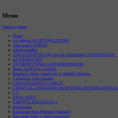
Menu
Skip to content
Home
Accademia di ARTI POLITICHE
Also sprach POROS
Altari invisibili
ANGLOSPHERE-The special relationship-LONDINGTON
ANTROPOCIDI
ANTROPOTENZA (ANTHROPOWER)
Being ALIEN to ALIENS
Bradipi e falene, squali toro e mantidi religiose
Calendario estinzioniano
CHAGOS-DIEGO GARCIA
CRISI/COLLASSO/FINE del SISTEMA INTERNAZIONA
CV
EATO (2027)
EMPATIA STRATEGICA
Eqalussuaq
Equazione della Potenza (Statuale)
Fine dello Stato o Stato senza fine?