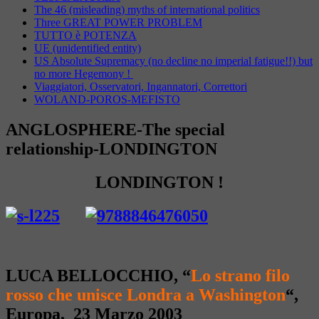
The 46 (misleading) myths of international politics
Three GREAT POWER PROBLEM
TUTTO è POTENZA
UE (unidentified entity)
US Absolute Supremacy (no decline no imperial fatigue!!) but
no more Hegemony !
Viaggiatori, Osservatori, Ingannatori, Correttori
WOLAND-POROS-MEFISTO
ANGLOSPHERE-The special
relationship-LONDINGTON
LONDINGTON !
LUCA BELLOCCHIO,
“
Lo strano filo
rosso che unisce Londra a Washington
“,
Europa, 23 Marzo 2003