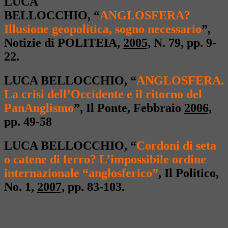
LUCA
BELLOCCHIO,
“
ANGLOSFERA?
Illusione geopolitica, sogno necessario
”,
Notizie di POLITEIA,
2005,
N. 79, pp. 9-
22.
LUCA BELLOCCHIO,
“
ANGLOSFERA.
La crisi dell’Occidente e il ritorno del
PanAnglismo
”, Il Ponte, Febbraio
2006,
pp. 49-58
LUCA BELLOCCHIO, “
Cordoni di seta
o catene di ferro? L’impossibile ordine
internazionale “anglosferico”
, Il Politico,
No. 1,
2007,
pp. 83-103.