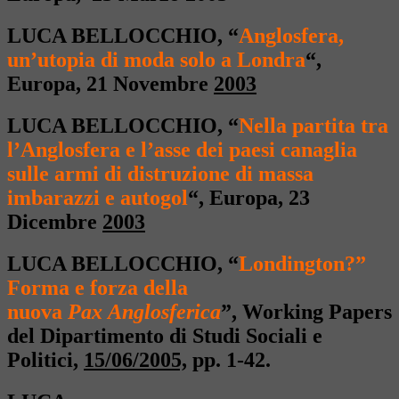
LUCA BELLOCCHIO,
“
Anglosfera,
un’utopia di moda solo a Londra
“,
Europa, 21 Novembre
2003
LUCA BELLOCCHIO,
“
Nella partita tra
l’Anglosfera e l’asse dei paesi canaglia
sulle armi di distruzione di massa
imbarazzi e autogol
“, Europa, 23
Dicembre
2003
LUCA BELLOCCHIO,
“
Londington?”
Forma e forza della
nuova
Pax
Anglosferica
”, Working Papers
del Dipartimento di Studi Sociali e
Politici,
15/06/2005,
pp. 1-42.