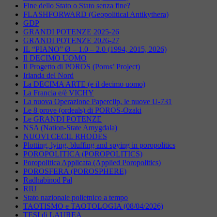
Fine dello Stato o Stato senza fine?
FLASHFORWARD (Geopolitical Antikythera)
GDP
GRANDI POTENZE 2025-26
GRANDI POTENZE 2026-27
IL “PIANO” Ø – 1.0 – 2.0 (1994, 2015, 2026)
Il DECIMO UOMO
Il Progetto di POROS (Poros’ Project)
Irlanda del Nord
La DECIMA ARTE (e il decimo uomo)
La Francia e/è VICHY
La nuova Operazione Paperclip, le nuove U-731
Le 8 prove (ordeals) di POROS-Ozaki
Le GRANDI POTENZE
NSA (Nation-State Amygdala)
NUOVI CECIL RHODES
Plotting, lying, bluffing and spying in poropolitics
POROPOLITICA (POROPOLITICS)
Poropolitica Applicata (Applied Poropolitics)
POROSFERA (POROSPHERE)
Radhabinod Pal
RIU
Stato nazionale polietnico a tempo
TAOTISMO e TAOTOLOGIA (08/04/2026)
TESI di LAUREA