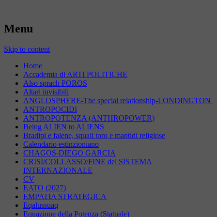
Menu
Skip to content
Home
Accademia di ARTI POLITICHE
Also sprach POROS
Altari invisibili
ANGLOSPHERE-The special relationship-LONDINGTON
ANTROPOCIDI
ANTROPOTENZA (ANTHROPOWER)
Being ALIEN to ALIENS
Bradipi e falene, squali toro e mantidi religiose
Calendario estinzioniano
CHAGOS-DIEGO GARCIA
CRISI/COLLASSO/FINE del SISTEMA
INTERNAZIONALE
CV
EATO (2027)
EMPATIA STRATEGICA
Eqalussuaq
Equazione della Potenza (Statuale)