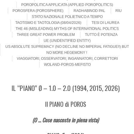
POROPOLITICA APPLICATA (APPLIED POROPOLITICS)
POROSFERA (POROSPHERE)
RADHABINOD PAL
RIU
STATO NAZIONALE POLIETNICO A TEMPO
TAOTISMO E TAOTOLOGIA (08/04/2026)
TESI DI LAUREA
THE 46 (MISLEADING) MYTHS OF INTERNATIONAL POLITICS
THREE GREAT POWER PROBLEM
TUTTO È POTENZA
UE (UNIDENTIFIED ENTITY)
US ABSOLUTE SUPREMACY (NO DECLINE NO IMPERIAL FATIGUE!!) BUT
NO MORE HEGEMONY !
VIAGGIATORI, OSSERVATORI, INGANNATORI, CORRETTORI
WOLAND-POROS-MEFISTO
IL “PIANO” Ø – 1.0 – 2.0 (1994, 2015, 2026)
Il PIANO di POROS
(O … Cose nascoste in piena vista)