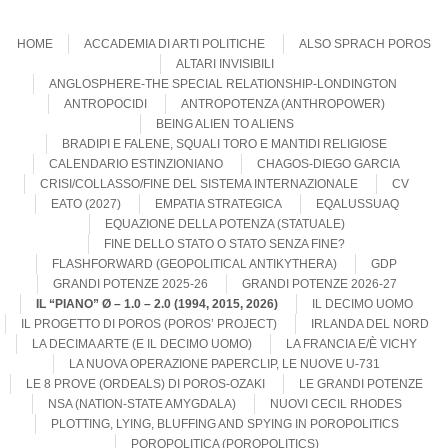
Skip to content
Menu
HOME
ACCADEMIA DI ARTI POLITICHE
ALSO SPRACH POROS
ALTARI INVISIBILI
ANGLOSPHERE-THE SPECIAL RELATIONSHIP-LONDINGTON
ANTROPOCIDI
ANTROPOTENZA (ANTHROPOWER)
BEING ALIEN TO ALIENS
BRADIPI E FALENE, SQUALI TORO E MANTIDI RELIGIOSE
CALENDARIO ESTINZIONIANO
CHAGOS-DIEGO GARCIA
CRISI/COLLASSO/FINE DEL SISTEMA INTERNAZIONALE
CV
EATO (2027)
EMPATIA STRATEGICA
EQALUSSUAQ
EQUAZIONE DELLA POTENZA (STATUALE)
FINE DELLO STATO O STATO SENZA FINE?
FLASHFORWARD (GEOPOLITICAL ANTIKYTHERA)
GDP
GRANDI POTENZE 2025-26
GRANDI POTENZE 2026-27
IL “PIANO” Ø – 1.0 – 2.0 (1994, 2015, 2026)
IL DECIMO UOMO
IL PROGETTO DI POROS (POROS’ PROJECT)
IRLANDA DEL NORD
LA DECIMA ARTE (E IL DECIMO UOMO)
LA FRANCIA E/È VICHY
LA NUOVA OPERAZIONE PAPERCLIP, LE NUOVE U-731
LE 8 PROVE (ORDEALS) DI POROS-OZAKI
LE GRANDI POTENZE
NSA (NATION-STATE AMYGDALA)
NUOVI CECIL RHODES
PLOTTING, LYING, BLUFFING AND SPYING IN POROPOLITICS
POROPOLITICA (POROPOLITICS)