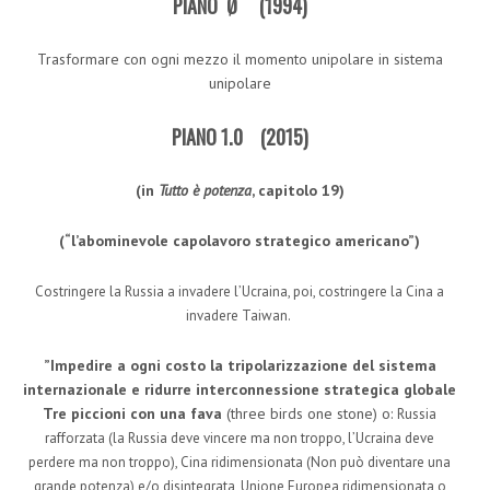
PIANO Ø (1994)
Trasformare con ogni mezzo il momento unipolare in sistema
unipolare
PIANO 1.0 (2015)
(in
Tutto è potenza
, capitolo 19)
(“l’abominevole capolavoro strategico americano”)
Costringere la Russia a invadere l’Ucraina, poi, costringere la Cina a
invadere Taiwan.
”Impedire a ogni costo la tripolarizzazione del sistema
internazionale e ridurre interconnessione strategica globale
Tre piccioni con una fava
(three birds one stone) o:
Russia
rafforzata (la Russia deve vincere ma non troppo, l’Ucraina deve
perdere ma non troppo),
Cina ridimensionata (Non può diventare una
grande potenza) e/o disintegrata, Unione Europea ridimensionata o