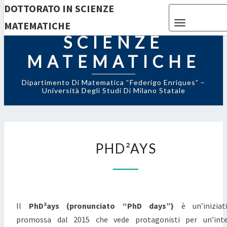
DOTTORATO IN SCIENZE
Toggle navigat
DOTTORATO IN
MATEMATICHE
SCIENZE
MATEMATICHE
Dipartimento Di Matematica “Federigo Enriques” –
Università Degli Studi Di Milano Statale
PHD²AYS
PHD²AYS
Il
PhD²ays (pronunciato “PhD days”)
è un’iniziati
promossa dal 2015 che vede protagonisti per un’inte