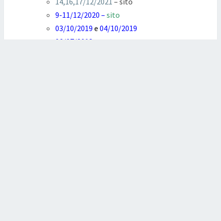
14,16,17/12/2021
– sito
9-11/12/2020
–
sito
03/10/2019
e
04/10/2019
06/07/2018
12/04/2017
10/06/2016
e
13/06/2016
11/06/2015
LOG IN
Please log into the site.
Username