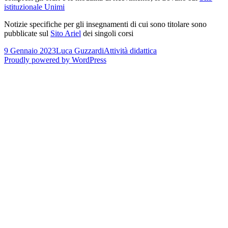
istituzionale Unimi
Notizie specifiche per gli insegnamenti di cui sono titolare sono
pubblicate sul
Sito Ariel
dei singoli corsi
Scritto
Autore
Categorie
9 Gennaio 2023
Luca Guzzardi
Attività didattica
il
Proudly powered by WordPress