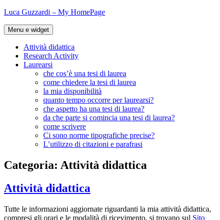
Vai
Luca Guzzardi – My HomePage
al
contenuto
Menu e widget
Attività didattica
Research Activity
Laurearsi
che cos’è una tesi di laurea
come chiedere la tesi di laurea
la mia disponibilità
quanto tempo occorre per laurearsi?
che aspetto ha una tesi di laurea?
da che parte si comincia una tesi di laurea?
come scrivere
Ci sono norme tipografiche precise?
L’utilizzo di citazioni e parafrasi
Categoria:
Attività didattica
Attività didattica
Tutte le informazioni aggiornate riguardanti la mia attività didattica,
compresi gli orari e le modalità di ricevimento, si trovano sul
Sito