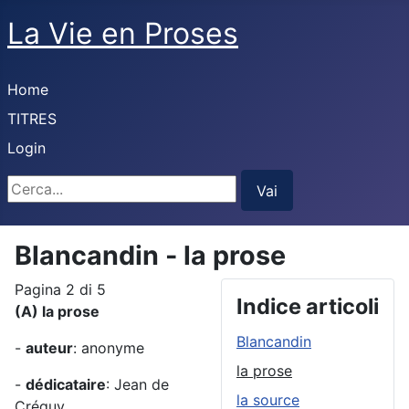
La Vie en Proses
Home
TITRES
Login
Cerca...
Vai
Blancandin - la prose
Pagina 2 di 5
Indice articoli
(A) la prose
Blancandin
-
auteur
: anonyme
la prose
-
dédicataire
: Jean de
la source
Créquy