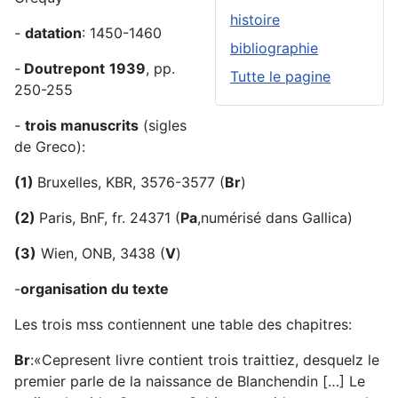
histoire
-
datation
: 1450-1460
bibliographie
-
Doutrepont
1939
, pp.
Tutte le pagine
250-255
-
trois manuscrits
(sigles
de Greco):
(1)
Bruxelles, KBR, 3576-3577 (
Br
)
(2)
Paris, BnF, fr. 24371 (
Pa
,numérisé dans Gallica)
(3)
Wien, ONB, 3438 (
V
)
-
organisation du texte
Les trois mss contiennent une table des chapitres:
Br
:«Cepresent livre contient trois traittiez, desquelz le
premier parle de la naissance de Blanchendin […] Le