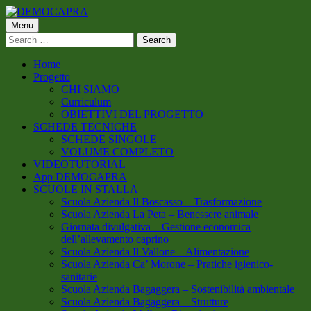
Skip
to
Primary
Menu
DEMOCAPRA
content
Search
Menu
for:
Home
Progetto
CHI SIAMO
Curriculum
OBIETTIVI DEL PROGETTO
SCHEDE TECNICHE
SCHEDE SINGOLE
VOLUME COMPLETO
VIDEOTUTORIAL
App DEMOCAPRA
SCUOLE IN STALLA
Scuola Azienda Il Boscasso – Trasformazione
Scuola Azienda La Peta – Benessere animale
Giornata divulgativa – Gestione economica
dell’allevamento caprino
Scuola Azienda Il Vallone – Alimentazione
Scuola Azienda Ca’ Morone – Pratiche igienico-
sanitarie
Scuola Azienda Bagaggera – Sostenibilità ambientale
Scuola Azienda Bagaggera – Strutture