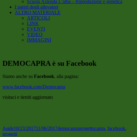
Scuola Azienda L’alba – Riproduzione e genetica
I pareri degli allevatori
ALTRO MATERIALE
ARTICOLI
LINK
EVENTI
VIDEO
IMMAGINI
DEMOCAPRA è su Facebook
Siamo anche su
Facebook
, alla pagina:
www.facebook.com/Democapra
visitaci e tieniti aggiornato
Format
Published
Author
Categories
Tags
Aside
10/23/2017
11/06/2017
democapra
progetto
capra
,
facebook
,
on
progetti