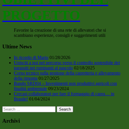
PROGETTO
Favorire la creazione di una rete di allevatori che si
scambiano esperienze, consigli e suggerimenti utili
Main
Ultime News
Sidebar
In ricordo di Mario
01/28/2026
Unisciti a noi nel percorso verso il controllo sostenibile dei
parassiti nei ruminanti al pascolo
02/18/2025
Corso tecnico sulla gestione della capretteria e allevamento
della rimonta
01/27/2025
Bando SRD04 – Investimenti non produttivi agricoli con
finalità ambientale
09/23/2024
Cercasi collaboratori per fare il formaggio di capra… in
Brasile!
01/04/2024
Search
for:
Archivi