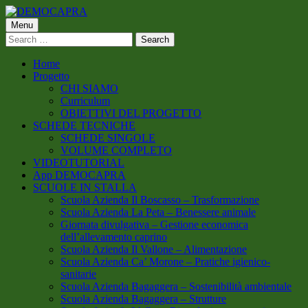
Skip
to
Primary
Menu
DEMOCAPRA
content
Search
Menu
for:
Home
Progetto
CHI SIAMO
Curriculum
OBIETTIVI DEL PROGETTO
SCHEDE TECNICHE
SCHEDE SINGOLE
VOLUME COMPLETO
VIDEOTUTORIAL
App DEMOCAPRA
SCUOLE IN STALLA
Scuola Azienda Il Boscasso – Trasformazione
Scuola Azienda La Peta – Benessere animale
Giornata divulgativa – Gestione economica
dell’allevamento caprino
Scuola Azienda Il Vallone – Alimentazione
Scuola Azienda Ca’ Morone – Pratiche igienico-
sanitarie
Scuola Azienda Bagaggera – Sostenibilità ambientale
Scuola Azienda Bagaggera – Strutture