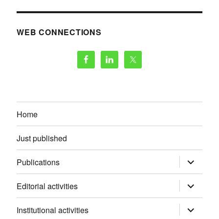
WEB CONNECTIONS
Home
Just published
apri
Publications
i
menu
child
apri
Editorial activities
i
menu
child
apri
Institutional activities
i