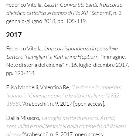
Federico Vitella,
Giusti, Convertiti, Santi. Il discorso
divistico cattolico al tempo di Pio XII
, “Schermi”, n. 3,
gennaio-giugno 2018, pp. 105-119.
2017
Federico Vitella,
Una corrispondenza impossibile.
Lettere “famigliari” a Katharine Hepburn
, “Immagine.
Note di storia del cinema”, n. 16, luglio-dicembre 2017,
pp. 193-218.
Elisa Mandelli, Valentina Re,
“Le donne in copertina
‘vanno'”: “Cinema nuovo” e le attrici italiane (1952-
1958)
, “Arabeschi”, n. 9, 2017 [open access].
Dalila Missero,
La voglia matta di esserci. Attrici,
sessualità e ruoli femminili dalla commedia all’italiana
al
sexy
“Arabeschi”, n. 9, 2017 [open access]
,