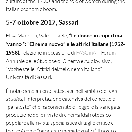
culture of the 1950s and the role of women during the
Italian economic boom.
5-7 ottobre 2017, Sassari
Elisa Mandelli, Valentina Re,
“Le donne in copertina
‘vanno'”: “Cinema nuovo” e le attrici italiane (1952-
, relazione in occasione di
FASCinA
– Forum
1958)
Annuale delle Studiose di Cinema e Audiovisivo,
“Vaghe stelle. Attrici del/nel cinema italiano”,
Università di Sassari.
È nota e ampiamente attestata, nell’ambito dei
film
studies
, l’interpretazione estensiva del concetto di
“paratesto”, che ha consentito di leggere la variegata
produzione delle riviste di cinema (dal rotocalco
popolare alla rivista specialistica di taglio critico e
teorico) come “paratesti cinematografici”. Il nostro