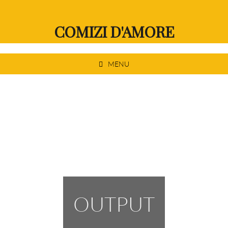
Skip
to
COMIZI D'AMORE
content
MENU
OUTPUT