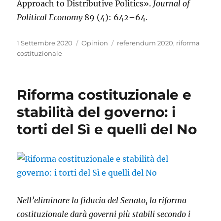
Approach to Distributive Politics».
Journal of
Political Economy
89 (4): 642–64.
Pubblicato
Categorie
Tag
1 Settembre 2020
Opinion
referendum 2020
,
riforma
il
costituzionale
Riforma costituzionale e
stabilità del governo: i
torti del Sì e quelli del No
Nell’eliminare
la fiducia del Senato, la riforma
costituzionale darà governi più stabili secondo i