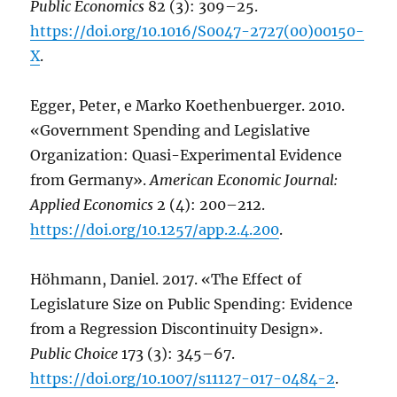
Public Economics
82 (3): 309–25.
https://doi.org/10.1016/S0047-2727(00)00150-
X
.
Egger, Peter, e Marko Koethenbuerger. 2010.
«Government Spending and Legislative
Organization: Quasi-Experimental Evidence
from Germany».
American Economic Journal:
Applied Economics
2 (4): 200–212.
https://doi.org/10.1257/app.2.4.200
.
Höhmann, Daniel. 2017. «The Effect of
Legislature Size on Public Spending: Evidence
from a Regression Discontinuity Design».
Public Choice
173 (3): 345–67.
https://doi.org/10.1007/s11127-017-0484-2
.