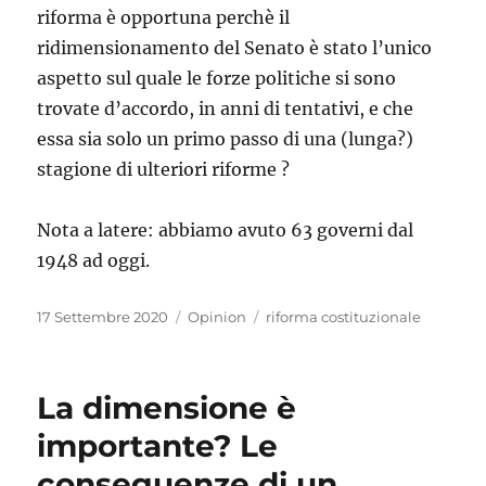
riforma è opportuna perchè il
ridimensionamento del Senato è stato l’unico
aspetto sul quale le forze politiche si sono
trovate d’accordo, in anni di tentativi, e che
essa sia solo un primo passo di una (lunga?)
stagione di ulteriori riforme ?
Nota a latere: abbiamo avuto 63 governi dal
1948 ad oggi.
Pubblicato
Categorie
Tag
17 Settembre 2020
Opinion
riforma costituzionale
il
La dimensione è
importante? Le
conseguenze di un