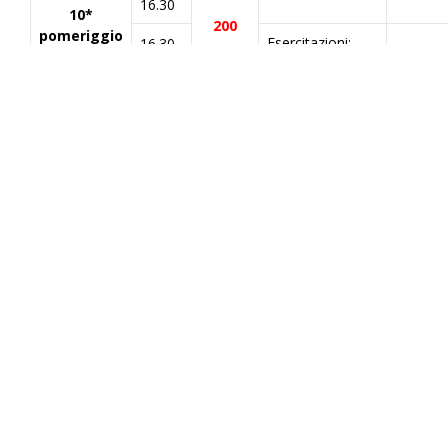
16.30
10*
200
pomeriggio
Esercitazioni:
16.30-
redazione di
17.30
Giorgio
rivendicazioni,
Long
17.30-
risposte ad
18.30
azioni ufficiali.
giorno
orario
aula
lezione
docente
14.30-
Know-how:
15.30
protezione
Frances
preventiva e
Andreoli
15.30-
tutela giudiziale.
100
16.30
17
+
16.30-
Teams
Le azioni a tutela
17.30
del brevetto:
Marco
procedimenti
Andreoli
17.30-
d’urgenza.
18.30
giorno
orario
aula
lezione
docente