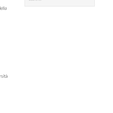
archives
ella
rsità