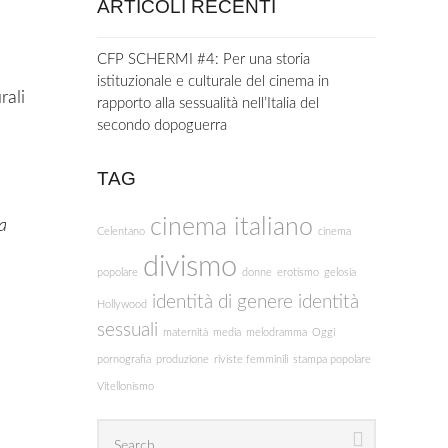
ARTICOLI RECENTI
CFP SCHERMI #4: Per una storia
istituzionale e culturale del cinema in
rali
rapporto alla sessualità nell’Italia del
secondo dopoguerra
TAG
cinema italiano
a
Celentano
cinema
divismo
popolare
donne
erotismo
gelosia
identità di genere
identità
Hollywood
sessuali
maternità
media
melodramma
Oggi
pornografia
produzione
riviste femminili
stampa popolare
Vitellonismo
Search
Search