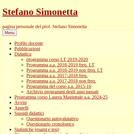
Skip
Stefano Simonetta
to
content
pagina personale del prof. Stefano Simonetta
Menu
Profilo docente
Pubblicazioni
Didattica
programma corso LT 2019-2020
Programma a.a. 2018-2019 freq. LT
Programma a.a. 2018-2019 non freq. LT
Programma a.a. 2017-2018 freq.
Programma a.a. 2017-2018 non freq.
Programma del corso a.a. 2015-16
Archivio programmi degli anni passati
Programma corso Laurea Magistrale a.a. 2024-25
Avvisi
Appelli
Sussidi didattici
Questionario autovalutativo
Questionario cronologico
Statistiche (esami e tesi)