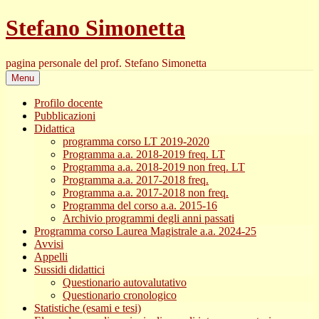
Skip
Stefano Simonetta
to
content
pagina personale del prof. Stefano Simonetta
Menu
Profilo docente
Pubblicazioni
Didattica
programma corso LT 2019-2020
Programma a.a. 2018-2019 freq. LT
Programma a.a. 2018-2019 non freq. LT
Programma a.a. 2017-2018 freq.
Programma a.a. 2017-2018 non freq.
Programma del corso a.a. 2015-16
Archivio programmi degli anni passati
Programma corso Laurea Magistrale a.a. 2024-25
Avvisi
Appelli
Sussidi didattici
Questionario autovalutativo
Questionario cronologico
Statistiche (esami e tesi)