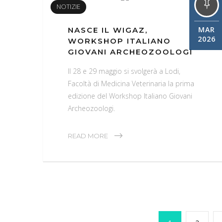
18
NOTIZIE
MAR
NASCE IL WIGAZ,
2026
WORKSHOP ITALIANO
GIOVANI ARCHEOZOOLOGI
Il 28 e 29 maggio si svolgerà a Lodi,
Facoltà di Medicina Veterinaria la prima
edizione del Workshop Italiano Giovani
Archeozoologi.
READ MORE
Paginazione