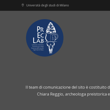
Skip
Università degli studi di Milano
to
content
Il team di comunicazione del sito è costituito 
Chiara Reggio, archeologa preistorica e