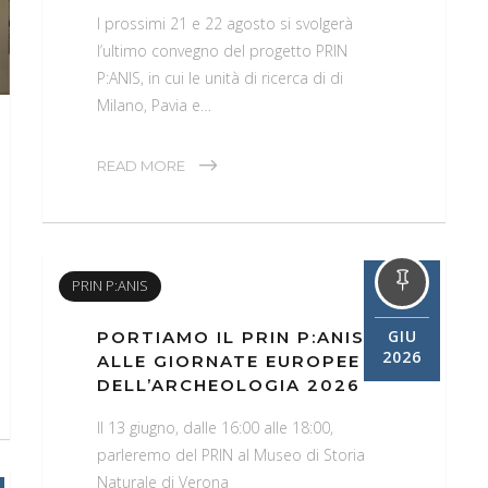
I prossimi 21 e 22 agosto si svolgerà
l’ultimo convegno del progetto PRIN
P:ANIS, in cui le unità di ricerca di di
Milano, Pavia e…
READ MORE
07
PRIN P:ANIS
GIU
PORTIAMO IL PRIN P:ANIS
2026
ALLE GIORNATE EUROPEE
DELL’ARCHEOLOGIA 2026
Il 13 giugno, dalle 16:00 alle 18:00,
parleremo del PRIN al Museo di Storia
Naturale di Verona