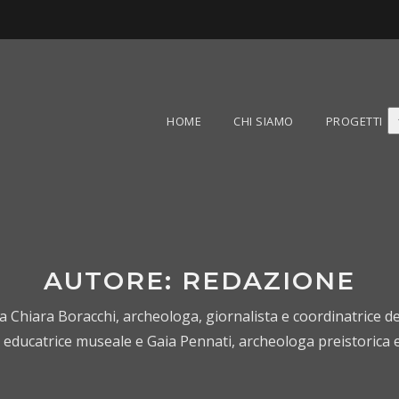
HOME
CHI SIAMO
PROGETTI
AUTORE:
REDAZIONE
da Chiara Boracchi, archeologa, giornalista e coordinatrice d
 educatrice museale e Gaia Pennati, archeologa preistorica 