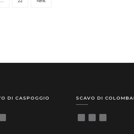
Page
Next
…
22
Next
page
VO DI CASPOGGIO
SCAVO DI COLOMBA