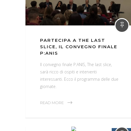
PARTECIPA A THE LAST
SLICE, IL CONVEGNO FINALE
P:ANIS
Il convegno finale P:ANIS, The last slice,
sarà ricco di ospiti e interventi
interessanti. Ecco il programma delle due
giornate.
READ MORE