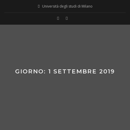
Skip
Università degli studi di Milano
to
content
GIORNO:
1 SETTEMBRE 2019