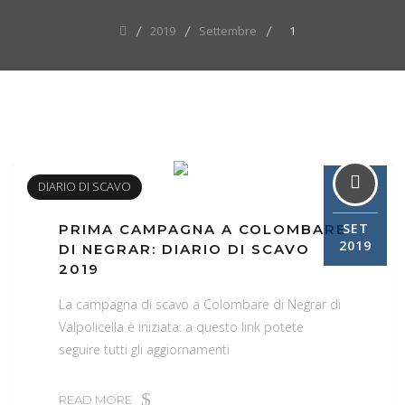
2019
Settembre
1
01
DIARIO DI SCAVO
SET
PRIMA CAMPAGNA A COLOMBARE
2019
DI NEGRAR: DIARIO DI SCAVO
2019
La campagna di scavo a Colombare di Negrar di
Valpolicella è iniziata: a questo link potete
seguire tutti gli aggiornamenti
READ MORE