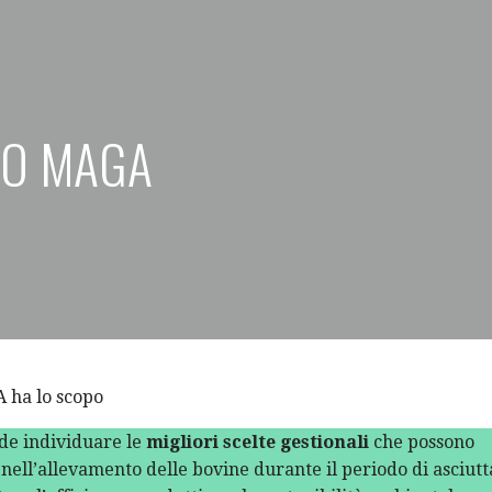
TO MAGA
 ha lo scopo
nde individuare le
migliori scelte gestionali
che possono
 nell’allevamento delle bovine durante il periodo di asciutt