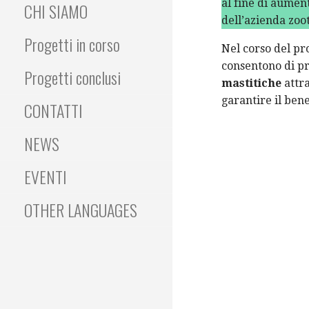
al fine di aument
CHI SIAMO
dell’azienda zoo
Progetti in corso
Nel corso del pr
consentono di pr
Progetti conclusi
mastitiche
attr
garantire il ben
CONTATTI
NEWS
EVENTI
OTHER LANGUAGES